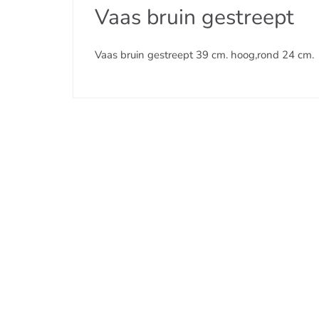
Vaas bruin gestreept
Vaas bruin gestreept 39 cm. hoog,rond 24 cm.
Contact
P&P Art en Design
Van Oosten de Bruijnstraat 197
2014 VR
Haarlem
E-mail:
hoi@penpartendesign.nl